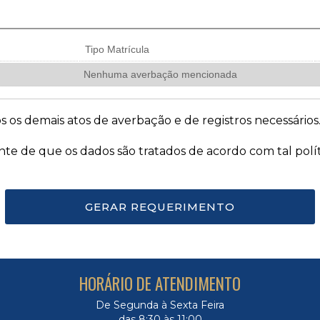
Tipo Matrícula
Nenhuma averbação mencionada
s os demais atos de averbação e de registros necessários
ente de que os dados são tratados de acordo com tal polít
GERAR REQUERIMENTO
HORÁRIO DE ATENDIMENTO
De Segunda à Sexta Feira
das 8:30 às 11:00