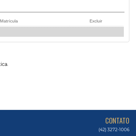
Matrícula
Excluir
.
ica.
CONTATO
(42) 3272-1006