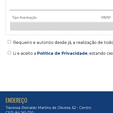
Tipo Averbação
R$/Nº
Requeiro e autorizo desde já, a realização de todo
Li e aceito a
Política de Privacidade
, estando ci
ENDEREÇO
Travessa Reinaldo Martins de Oliveira, 62 - Centro
CEP: 84.261-710